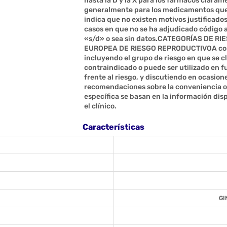
hasta la D y la X para los fármacos claram
generalmente para los medicamentos que n
indica que no existen motivos justificados
casos en que no se ha adjudicado código 
«s/d» o sea sin datos.CATEGORÍAS DE 
EUROPEA DE RIESGO REPRODUCTIVOA cont
incluyendo el grupo de riesgo en que se cl
contraindicado o puede ser utilizado en f
frente al riesgo, y discutiendo en ocasion
recomendaciones sobre la conveniencia o 
específica se basan en la información dis
el clínico.
Características
GI