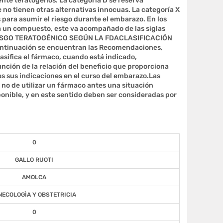
ente teratógenos. La categoría D se reserva
o tienen otras alternativas innocuas. La categoría X
 para asumir el riesgo durante el embarazo. En los
a un compuesto, este va acompañado de las siglas
RIESGO TERATOGÉNICO SEGÚN LA FDACLASIFICACIÓN
inuación se encuentran las Recomendaciones,
asifica el fármaco, cuando está indicado,
unción de la relación del beneficio que proporciona
es sus indicaciones en el curso del embarazo.Las
no de utilizar un fármaco antes una situación
ponible, y en este sentido deben ser consideradas por
0
GALLO RUOTI
AMOLCA
NECOLOGÌA Y OBSTETRICIA
0