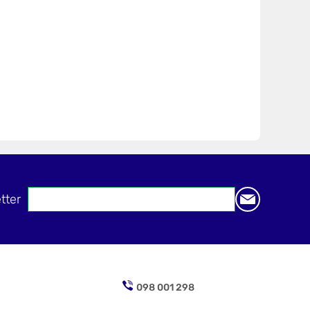
tter
098 001 298