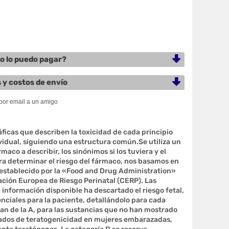
 lo puedo pagar?
 y costos de envío
áficas que describen la toxicidad de cada principio
vidual, siguiendo una estructura común.Se utiliza un
maco a describir, los sinónimos si los tuviera y el
a determinar el riesgo del fármaco, nos basamos en
 establecido por la «Food and Drug Administration»
icación Europea de Riesgo Perinatal (CERP). Las
 información disponible ha descartado el riesgo fetal,
nciales para la paciente, detallándolo para cada
van de la A, para las sustancias que no han mostrado
olados de teratogenicidad en mujeres embarazadas,