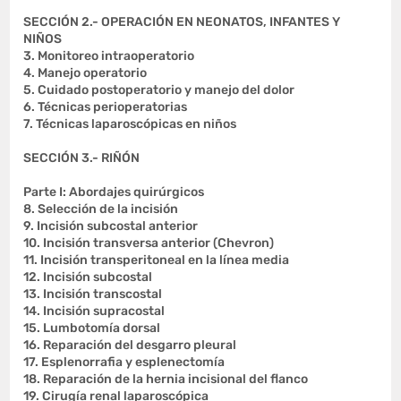
SECCIÓN 2.- OPERACIÓN EN NEONATOS, INFANTES Y
NIÑOS
3. Monitoreo intraoperatorio
4. Manejo operatorio
5. Cuidado postoperatorio y manejo del dolor
6. Técnicas perioperatorias
7. Técnicas laparoscópicas en niños
SECCIÓN 3.- RIÑÓN
Parte I: Abordajes quirúrgicos
8. Selección de la incisión
9. Incisión subcostal anterior
10. Incisión transversa anterior (Chevron)
11. Incisión transperitoneal en la línea media
12. Incisión subcostal
13. Incisión transcostal
14. Incisión supracostal
15. Lumbotomía dorsal
16. Reparación del desgarro pleural
17. Esplenorrafia y esplenectomía
18. Reparación de la hernia incisional del flanco
19. Cirugía renal laparoscópica