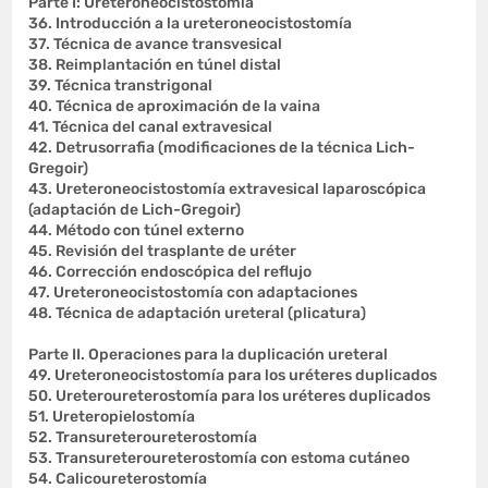
Parte I: Ureteroneocistostomía
36. Introducción a la ureteroneocistostomía
37. Técnica de avance transvesical
38. Reimplantación en túnel distal
39. Técnica transtrigonal
40. Técnica de aproximación de la vaina
41. Técnica del canal extravesical
42. Detrusorrafia (modificaciones de la técnica Lich-
Gregoir)
43. Ureteroneocistostomía extravesical laparoscópica
(adaptación de Lich-Gregoir)
44. Método con túnel externo
45. Revisión del trasplante de uréter
46. Corrección endoscópica del reflujo
47. Ureteroneocistostomía con adaptaciones
48. Técnica de adaptación ureteral (plicatura)
Parte II. Operaciones para la duplicación ureteral
49. Ureteroneocistostomía para los uréteres duplicados
50. Ureteroureterostomía para los uréteres duplicados
51. Ureteropielostomía
52. Transureteroureterostomía
53. Transureteroureterostomía con estoma cutáneo
54. Calicoureterostomía