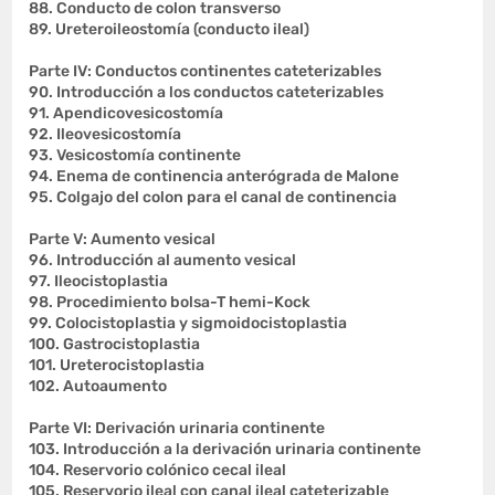
88. Conducto de colon transverso
89. Ureteroileostomía (conducto ileal)
Parte IV: Conductos continentes cateterizables
90. Introducción a los conductos cateterizables
91. Apendicovesicostomía
92. Ileovesicostomía
93. Vesicostomía continente
94. Enema de continencia anterógrada de Malone
95. Colgajo del colon para el canal de continencia
Parte V: Aumento vesical
96. Introducción al aumento vesical
97. Ileocistoplastia
98. Procedimiento bolsa-T hemi-Kock
99. Colocistoplastia y sigmoidocistoplastia
100. Gastrocistoplastia
101. Ureterocistoplastia
102. Autoaumento
Parte VI: Derivación urinaria continente
103. Introducción a la derivación urinaria continente
104. Reservorio colónico cecal ileal
105. Reservorio ileal con canal ileal cateterizable