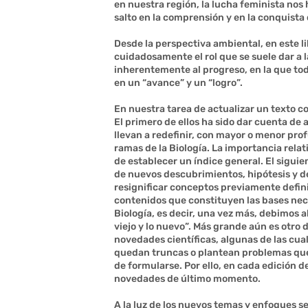
en nuestra región, la lucha feminista nos h
salto en la comprensión y en la conquista
Desde la perspectiva ambiental, en este l
cuidadosamente el rol que se suele dar a 
inherentemente al progreso, en la que to
en un “avance” y un “logro”.
En nuestra tarea de actualizar un texto 
El primero de ellos ha sido dar cuenta de
llevan a redefinir, con mayor o menor pro
ramas de la Biología. La importancia relat
de establecer un índice general. El siguie
de nuevos descubrimientos, hipótesis y d
resignificar conceptos previamente defin
contenidos que constituyen las bases ne
Biología, es decir, una vez más, debimos a
viejo y lo nuevo”. Más grande aún es otro d
novedades científicas, algunas de las cua
quedan truncas o plantean problemas que
de formularse. Por ello, en cada edición d
novedades de último momento.
A la luz de los nuevos temas y enfoques se