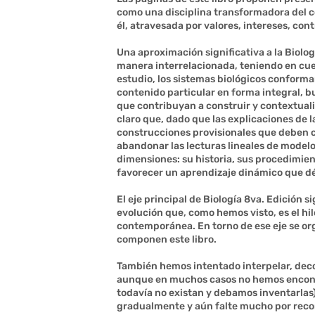
como una disciplina transformadora del c
él, atravesada por valores, intereses, con
Una aproximación significativa a la Biolo
manera interrelacionada, teniendo en cue
estudio, los sistemas biológicos conforman
contenido particular en forma integral, 
que contribuyan a construir y contextual
claro que, dado que las explicaciones de 
construcciones provisionales que deben c
abandonar las lecturas lineales de modelo
dimensiones: su historia, sus procedimient
favorecer un aprendizaje dinámico que dé 
El eje principal de Biología 8va. Edición 
evolución que, como hemos visto, es el hi
contemporánea. En torno de ese eje se org
componen este libro.
También hemos intentado interpelar, deco
aunque en muchos casos no hemos encontr
todavía no existan y debamos inventarlas
gradualmente y aún falte mucho por recor