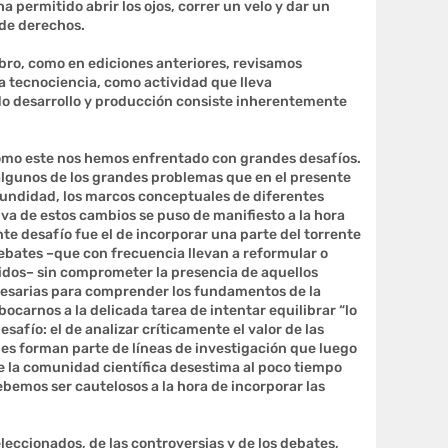
a permitido abrir los ojos, correr un velo y dar un
 de derechos.
ibro, como en ediciones anteriores, revisamos
la tecnociencia, como actividad que lleva
do desarrollo y producción consiste inherentemente
como este nos hemos enfrentado con grandes desafíos.
 algunos de los grandes problemas que en el presente
fundidad, los marcos conceptuales de diferentes
iva de estos cambios se puso de manifiesto a la hora
nte desafío fue el de incorporar una parte del torrente
ebates –que con frecuencia llevan a reformular o
idos– sin comprometer la presencia de aquellos
cesarias para comprender los fundamentos de la
bocarnos a la delicada tarea de intentar equilibrar “lo
esafío: el de analizar críticamente el valor de las
les forman parte de líneas de investigación que luego
 la comunidad científica desestima al poco tiempo
ebemos ser cautelosos a la hora de incorporar las
leccionados, de las controversias y de los debates,