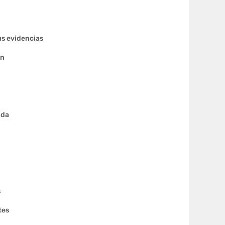
sus evidencias
ón
ida
s
tes