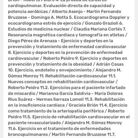
cardiopulmonar. Evaluación directa de capacidad y
potencia aeróbicas / Alberto Asenjo - Martín Fernando
Bruzzese - Domingo A. Motta 5. Ecocardiograma Doppler y
ecocardiograma estrés de ejercicio / Gonzalo Grazioli 6.
Estudios de medicina nuclear / Claudia Mariana Cortés 7.
Resonancia magnética cardíaca y tomografía en atletas /
Diego Pérez de Arenaza - Ejercicio y deportes en la
prevención y tratamiento de enfermedad cardiovascular
8. Ejercicio y deportes en la prevención de enfermedad
cardiovascular / Roberto Peidro 9. Ejercicio y deportes en
prevención y tratamiento de la obesidad / Adrián Casas
10. Ejercicio, endotelio y envejecimiento / Alejandro M.
Gómez Monroy 11. Rehabilitación cardiovascular 11.1.
Nuevos conceptos en rehabilitación cardiovascular /
Roberto Peidro 11.2. Ejercicios para el paciente infartado
de miocardio / Marianna García Saldivia - María Dolores
Rius Suárez - Hermes Ilarraza Lomelí 11.3. Rehabilitación
en la insuficiencia cardíaca / Graciela Brión 11.4. Ejercicio
como tratamiento de la arteriopatía periférica / Roberto
Peidro 11.5. Ejercicio de rehabilitación cardiovascular en el
paciente revascularizado / Alejandro M. Gómez Monroy
11.6. Ejercicio en el tratamiento de enfermedades
broncopulmonares / Martín Fernando Bruzzese 11.7.