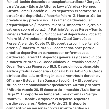
Rehabilitación después del trasplante cardíaco / Jorge A.
Lara Vargas - Eduardo Alfonso Leyva Valadez - Hermes
Ilarraza Lomelí Sección 2 - Los deportes y el corazón 12. El
corazón del deportista / Roberto Peidro 13. Muerte súbita:
prevalencia y prevención. El examen cardiovascular
preparticipativo / Roberto Peidro 14. Impacto del ejercicio
extremo sobre el corazón / Patricio Venegas Pérez - Tomás
Venegas Salvatierra 15. Síncope en el deportista / Roberto
Peidro 16. Arritmias en el deporte / José Gant López -
Floreal Alejandro Cueto 17. El deportista con hipertensión
arterial / Roberto Peidro 18. Recomendaciones para la
práctica deportiva en personas con enfermedades
cardiovasculares 18.1. Aspectos generales y casos clínicos
/ Roberto Peidro 18.2. Casos clínicos: dilatación aórtica /
Oscar Mendoza Figueredo 18.3. Casos clínicos: bicúspide
aórtica y fístula coronaria - Gonzalo Díaz Babio 18.4. Casos
clínicos: displasia arritmogénica del ventrículo derecho y
QT largo / Esteban San Dámaso Sección 3 - El deporte en
situaciones y poblaciones especiales 19. Altitud y deporte
/ Alberto Asenjo 20. El deporte de inmersión / Luis Dante
Barja 21. El deporte en temperaturas extremas / Sergio
Mauro 22. Dopaje y drogas en el deporte. Aspectos
cardiovasculares / Roberto Peidro 23. El deporte
competitivo en personas con trasplante cardíaco /