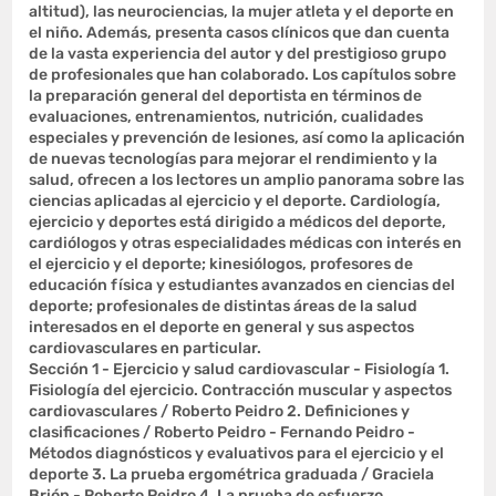
altitud), las neurociencias, la mujer atleta y el deporte en
el niño. Además, presenta casos clínicos que dan cuenta
de la vasta experiencia del autor y del prestigioso grupo
de profesionales que han colaborado. Los capítulos sobre
la preparación general del deportista en términos de
evaluaciones, entrenamientos, nutrición, cualidades
especiales y prevención de lesiones, así como la aplicación
de nuevas tecnologías para mejorar el rendimiento y la
salud, ofrecen a los lectores un amplio panorama sobre las
ciencias aplicadas al ejercicio y el deporte. Cardiología,
ejercicio y deportes está dirigido a médicos del deporte,
cardiólogos y otras especialidades médicas con interés en
el ejercicio y el deporte; kinesiólogos, profesores de
educación física y estudiantes avanzados en ciencias del
deporte; profesionales de distintas áreas de la salud
interesados en el deporte en general y sus aspectos
cardiovasculares en particular.
Sección 1 - Ejercicio y salud cardiovascular - Fisiología 1.
Fisiología del ejercicio. Contracción muscular y aspectos
cardiovasculares / Roberto Peidro 2. Definiciones y
clasificaciones / Roberto Peidro - Fernando Peidro -
Métodos diagnósticos y evaluativos para el ejercicio y el
deporte 3. La prueba ergométrica graduada / Graciela
Brión - Roberto Peidro 4. La prueba de esfuerzo