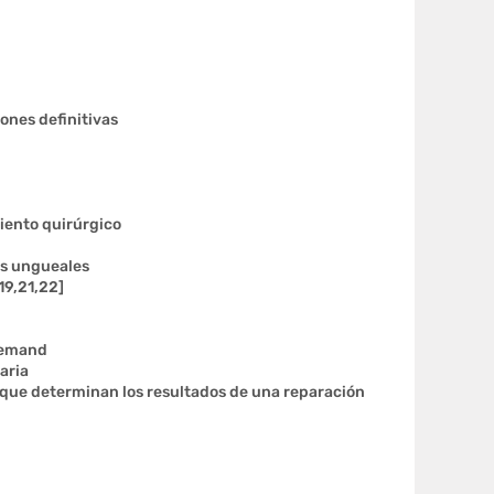
ones definitivas
miento quirúrgico
es ungueales
19,21,22]
llemand
aria
 que determinan los resultados de una reparación