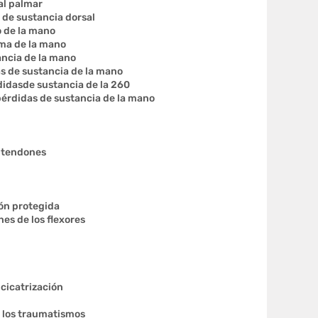
al palmar
de sustancia dorsal
 de la mano
lma de la mano
ancia de la mano
as de sustancia de la mano
didasde sustancia de la 260
pérdidas de sustancia de la mano
s tendones
ión protegida
nes de los flexores
cicatrización
e los traumatismos