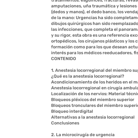
tratamientos: esguinces, fracturas, revas
amputaciones, uña traumática y lesiones d
(dedos y manos), el dedo banco, los vendaj
de la mano: Urgencias ha sido completame
dibujos quirúrgicos han sido reemplazado
las infecciones, que completa el panorama
y su rigor, esta obra es una referencia ex
ortopédicos, los cirujanos plásticos y los 
formación como para los que desean actua
interés para los médicos reeducadores, fi
CONTENIDO
1. Anestesia locorregional del miembro su
¿Qué es la anestesia locorregional?
Acondicionamiento de los heridos en el m
Anestesia locorregional en cirugía ambul
Localización de los nervios: Material técni
Bloqueos pléxicos del miembro superior
Bloqueos tronculares del miembro superi
Bloqueo interdigital
Alternativas a la anestesia locorregional
Conclusiones
2. La microcirugía de urgencia