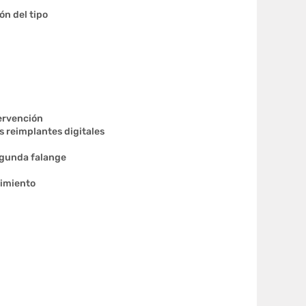
ón del tipo
tervención
s reimplantes digitales
egunda falange
uimiento