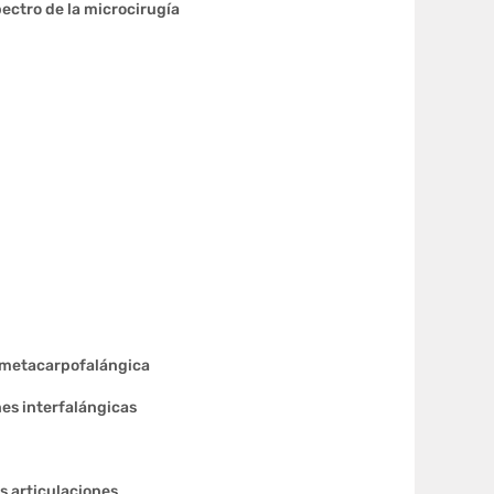
pectro de la microcirugía
n metacarpofalángica
nes interfalángicas
s articulaciones