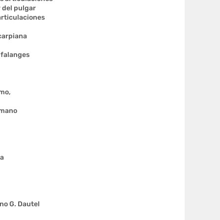
 del pulgar
articulaciones
carpiana
 falanges
smo,
a mano
ca
ano G. Dautel