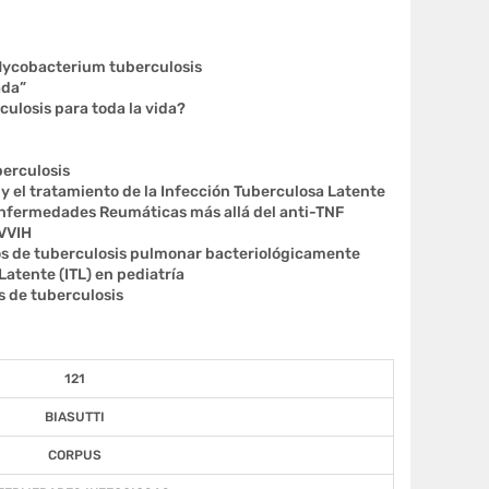
 Mycobacterium tuberculosis
ada”
ulosis para toda la vida?
berculosis
y el tratamiento de la Infección Tuberculosa Latente
Enfermedades Reumáticas más allá del anti-TNF
PVVIH
os de tuberculosis pulmonar bacteriológicamente
Latente (ITL) en pediatría
s de tuberculosis
121
BIASUTTI
CORPUS