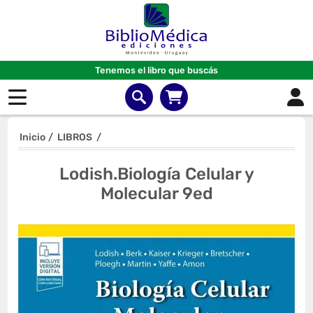
Tenemos el libro que buscás
Inicio
/
LIBROS
/
Lodish.Biología Celular y
Molecular 9ed