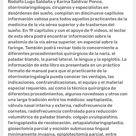
Rodolfo Lugo Saldaña y Karina Saldívar Ponce,
otorrinolaringólogos, cirujanos y especialistas en
desórdenes del sueño, compilan en diecinueve capítulos
información valiosa para todos aquellos practicantes de la
medicina de la vía aérea superior y de trastornos del
sueño. En 19 capítulos y con el apoyo de 9 videos, el lector
de esta obra podrá encontrar información sobre la
anatomía de la vía aérea superior, en especial sobre la
faringe. También podrá revisar todo lo concerniente a
diferentes procedimientos quirúrgicos de la nariz, el
paladar blando, la pared lateral, la lengua y la epiglotis. La
información de este libro es presentada en un práctico
formato de manual para que el practicante de la
otorrinolaringología pueda conocer las ventajas, las
indicaciones, contraindicaciones, el equipo y el material
especial requerido, así como la técnica quirúrgica de
diferentes procedimientos, algunos novedosos y otros con
una larga tradición entre los médicos: septoplastia,
válvula nasal interna y externa, radiofrecuencia de
cornetes, radiofrecuencia controlada para reducción
volumétrica de paladar blando, colgajo uvulopalatino,
faringoplastia de recolocación, zetapalatolaringoplastia,
glosectomía parcial y escisión submucosa lingual
mínimamente invasiva, epiglotectomía parcial, entre