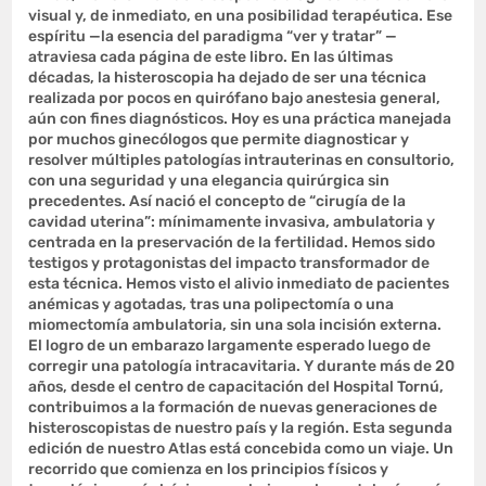
visual y, de inmediato, en una posibilidad terapéutica. Ese
espíritu —la esencia del paradigma “ver y tratar” —
atraviesa cada página de este libro. En las últimas
décadas, la histeroscopia ha dejado de ser una técnica
realizada por pocos en quirófano bajo anestesia general,
aún con fines diagnósticos. Hoy es una práctica manejada
por muchos ginecólogos que permite diagnosticar y
resolver múltiples patologías intrauterinas en consultorio,
con una seguridad y una elegancia quirúrgica sin
precedentes. Así nació el concepto de “cirugía de la
cavidad uterina”: mínimamente invasiva, ambulatoria y
centrada en la preservación de la fertilidad. Hemos sido
testigos y protagonistas del impacto transformador de
esta técnica. Hemos visto el alivio inmediato de pacientes
anémicas y agotadas, tras una polipectomía o una
miomectomía ambulatoria, sin una sola incisión externa.
El logro de un embarazo largamente esperado luego de
corregir una patología intracavitaria. Y durante más de 20
años, desde el centro de capacitación del Hospital Tornú,
contribuimos a la formación de nuevas generaciones de
histeroscopistas de nuestro país y la región. Esta segunda
edición de nuestro Atlas está concebida como un viaje. Un
recorrido que comienza en los principios físicos y