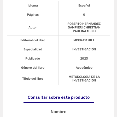
Idioma
Español
Páginas
0
ROBERTO HERNÁNDEZ
Autor
SAMPIERI CHRISTIAN
PAULINA MEND
Editorial del libro
MCGRAW HILL
Especialidad
INVESTIGACIÓN
Publicado
2023
Género del libro
Académico
METODOLOGIA DE LA
Título del libro
INVESTIGACION
Consultar sobre este producto
Nombre