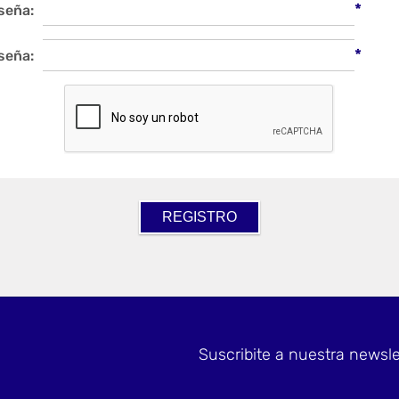
*
seña:
*
seña:
Suscribite a nuestra newsle