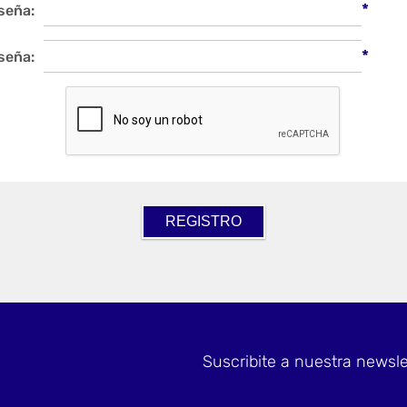
*
seña:
*
seña:
Suscribite a nuestra newsle